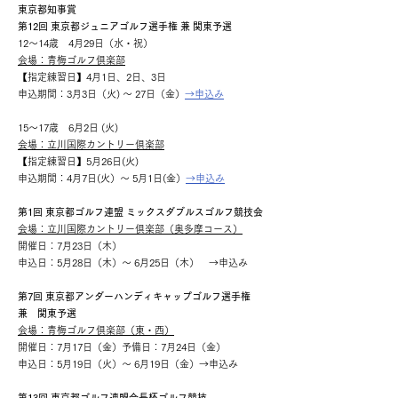
東京都知事賞
第12回 東京都ジュニアゴルフ選手権 兼 関東予選
12～14歳 4月29日（水・祝）
会場：青梅ゴルフ倶楽部
【指定練習日】4月1日、2日、3日
申込期間：3月3日（火) ～ 27日（金）
→申込み
15～17歳 6月2日 (火)
会場：立川国際カントリー倶楽部
【指定練習日】5月26日(火)
申込期間：4月7日(火）～ 5月1日(金）
→申込み
第1回 東京都ゴルフ連盟 ミックスダブルスゴルフ競技会
会場：立川国際カントリー倶楽部（奥多摩コース）
開催日：7月23日（木）
申込日：5月28日（木）～ 6月25日（木） →申込み
第7回 東京都アンダーハンディキャップゴルフ選手権
兼 関東予選
会場：青梅ゴルフ倶楽部（東・西）
開催日：7月17日（金）予備日：7月24日（金）
​申込日：5月19日（火）～ 6月19日（金）→申込み
第13回 東京都ゴルフ連盟会長杯ゴルフ競技