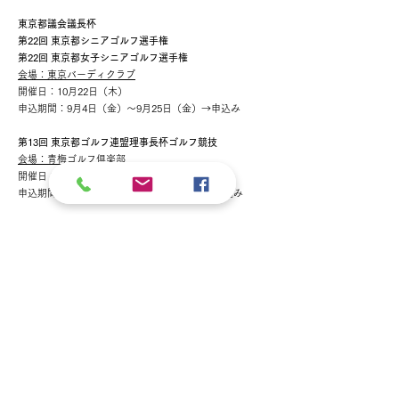
東京都議会議長杯
第22回 東京都シニアゴルフ選手権
第22回 東京都女子シニアゴルフ選手権
会場：東京バーディクラブ
開催日：10月22日（木）
申込期間：9月4日（金）～9月25日（金）→申込み
第13回 東京都ゴルフ連盟理事長杯ゴルフ競技​
会場：青梅ゴルフ倶楽部
開催日：11月25日（水）
申込期間：10月6日（火）～ 30日（金） →申込み
第12回 東京都小学生ゴルフ大会
（小学校3～5年生）
開催日：12月25日（金）
会場：赤羽ゴルフ倶楽部
予備日：1月7日
申込期間：11月4日（水）～ 27日（金） →申込み