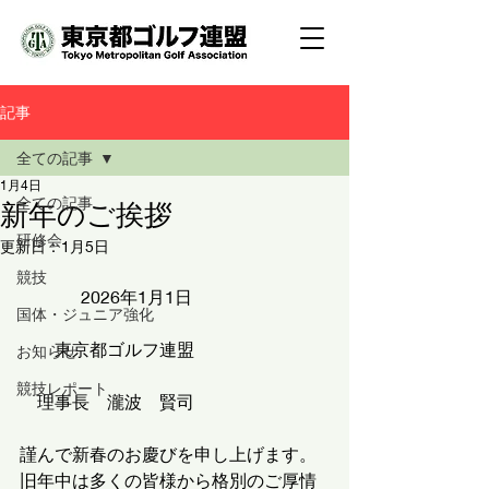
記事
全ての記事
1月4日
全ての記事
新年のご挨拶
研修会
更新日：
1月5日
競技
　　　  2026年1月1日
国体・ジュニア強化
　　東京都ゴルフ連盟
お知らせ
競技レポート
　理事長　瀧波　賢司
謹んで新春のお慶びを申し上げます。
旧年中は多くの皆様から格別のご厚情