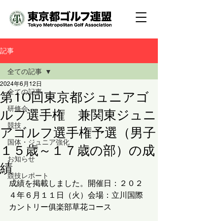
記事
全ての記事
2024年6月12日
全ての記事
第10回東京都ジュニアゴ
研修会
ルフ選手権 兼関東ジュニ
競技
アゴルフ選手権予選（男子
国体・ジュニア強化
１５歳～１７歳の部）の成
お知らせ
績
競技レポート
成績を掲載しました。開催日：２０２
４年６月１１日（火）会場：立川国際
カントリー俱楽部草花コース