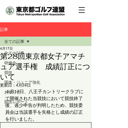
記事
全ての記事
4月17日
全ての記事
第28回東京都女子アマチ
研修会
ュア選手権 成績訂正につ
競技
いて
国体・ジュニア強化
更新日：
4月24日
４月17日、八王子カントリークラブに
お知らせ
て開催された当競技において競技終了
競技レポート
後、過少申告が判明したため、競技委
員会は当該選手を失格とし成績の訂正
を行いました。