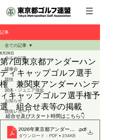
記事
全ての記事
6月26日
全ての記事
第7回東京都アンダーハン
研修会
ディキャップゴルフ選手
競技
権 兼関東アンダーハンデ
国体・ジュニア強化
ィキャップゴルフ選手権予
お知らせ
選 組合せ表等の掲載
競技レポート
組合せ及びスタート時間はこちら👇
2026年東京都アンダーハンディキャップゴルフ選手
.pdf
ダウンロード：PDF • 234KB