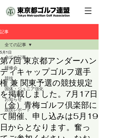
記事
全ての記事
5月1日
全ての記事
第7回 東京都アンダーハン
研修会
ディキャップゴルフ選手
競技
権 兼 関東予選の競技規定
国体・ジュニア強化
を掲載しました。7月17日
お知らせ
（金）青梅ゴルフ倶楽部に
競技レポート
て開催、申し込みは5月19
日からとなります。奮っ