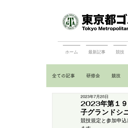
ホーム
最新記事
競技
全ての記事
研修会
競技
2023年7月28日
2023年第１
子グランドシ
競技規定と参加申込