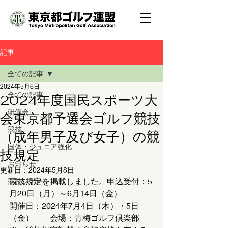
記事
全ての記事
2024年5月6日
全ての記事
2024年度国民スポーツ大
研修会
会東京都予選会ゴルフ競技
競技
（成年男子及び女子）の競
国体・ジュニア強化
技規定
お知らせ
更新日：
2024年5月8日
競技規定を掲載しました。申込受付：5
競技レポート
月20日（月）～6月14日（金）
開催日：2024年7月4日（木）・5日
（金）　　会場：青梅ゴルフ倶楽部