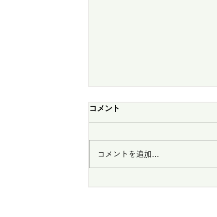
コメント
コメントを追加…
2026年 第4回研修会＠東京
よみうりカントリークラブの
留意事項、ローカルルール、
組合せを掲載しました。