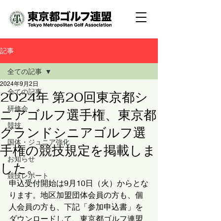
記事
全ての記事
2024年9月2日
全ての記事
2024年 第20回東京都シ
研修会
ニアゴルフ選手権、東京都
競技
グランドシニアゴルフ選
国体・ジュニア強化
手権の競技規定を掲載しま
お知らせ
した。
競技レポート
申込受付開始は9月10日（火）からとな
ります。地区加盟団体会員の方も、個
人会員の方も、下記「参加申込書」を
ダウンロードして、東京都ゴルフ連盟