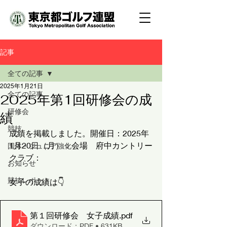
記事
全ての記事
2025年1月21日
全ての記事
2025年第1回研修会の成
研修会
績
競技
成績を掲載しました。開催日：2025年
1月20日（月）：会場　府中カントリー
国体・ジュニア強化
クラブ：
お知らせ
競技レポート
女子の成績は👇
第１回研修会 女子成績
.pdf
ダウンロード：PDF • 631KB