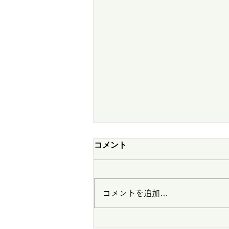
2026年 第22回東京都グラ
コメント
ンドシニアゴルフ選手権 第5
回女子グランドシニアゴルフ
選手権の競技規定を掲載しま
した。申込み締切りは9月2
コメントを追加…
日です。お早目にお申込みく
ださい。