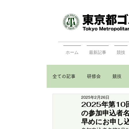
ホーム
最新記事
競技
全ての記事
研修会
競技
2025年2月26日
2025年第1
の参加申込者
早めにお申し