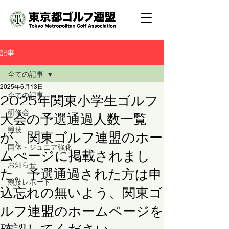
記事
全ての記事
2025年6月13日
全ての記事
2025年関東小学生ゴルフ
研修会
大会の予選通過人数一覧
競技
が、関東ゴルフ連盟のホー
国体・ジュニア強化
ムぺージに掲載されまし
お知らせ
た。予選通過された方は申
競技レポート
込忘れの無いよう、関東ゴ
ルフ連盟のホームページを