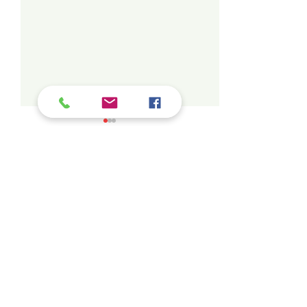
コメント
第1回東京都ゴルフ連盟ミ
第7回東京都ア
コメントを追加…
ックスダブルスゴルフ競
ディキャップゴ
技会 最終成績
権 最終成績
©2026 東京都ゴルフ連盟