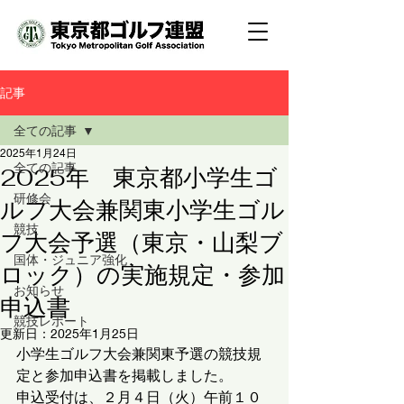
記事
全ての記事
2025年1月24日
全ての記事
2025年 東京都小学生ゴ
研修会
ルフ大会兼関東小学生ゴル
競技
フ大会予選（東京・山梨ブ
国体・ジュニア強化
ロック）の実施規定・参加
お知らせ
申込書
競技レポート
更新日：
2025年1月25日
小学生ゴルフ大会兼関東予選の競技規
定と参加申込書を掲載しました。
申込受付は、２月４日（火）午前１０